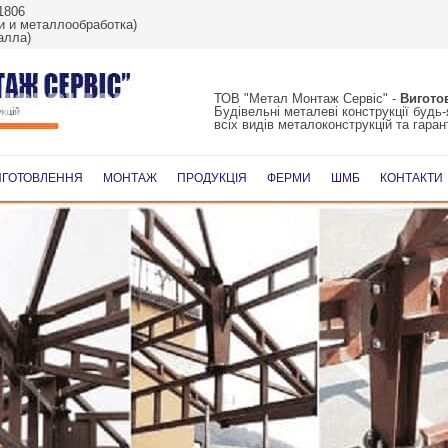
1806
 и металлообработка)
алла)
ТОВ "Метал Монтаж Сервіс" -
Вигото
Будівельні металеві конструкції будь
всіх видів металоконструкцій та гарант
Перейти
до
ИГОТОВЛЕННЯ
МОНТАЖ
ПРОДУКЦІЯ
ФЕРМИ
ШМБ
КОНТАКТИ
вмісту