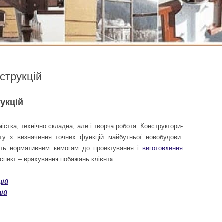
струкцій
укцій
стка, технічно складна, але і творча робота. Конструктори-
кту з визначення точних функцій майбутньої новобудови.
ість нормативним вимогам до проектування і
виготовлення
аспект – врахування побажань клієнта.
цій
ій