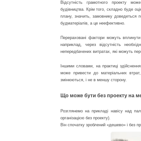
Відсутність грамотного проекту мож
будівництва. Крім того, складно буде оці
плану, значить, замовнику доведеться п
будматеріалів, а це неефективно.
Перераховані фактори можуть вплинути н
наприклад, через відсутність необх
непередбачених витратах, які можуть пе
Іншими словами, на практиці здійснення
може привести до матеріальних втрат,
змінюються, і не в меншу сторону.
Що може бути без проекту на м
Розглянемо на прикладі навісу над па
організацією без проекту).
Він спочатку зроблений «дешево» і без про