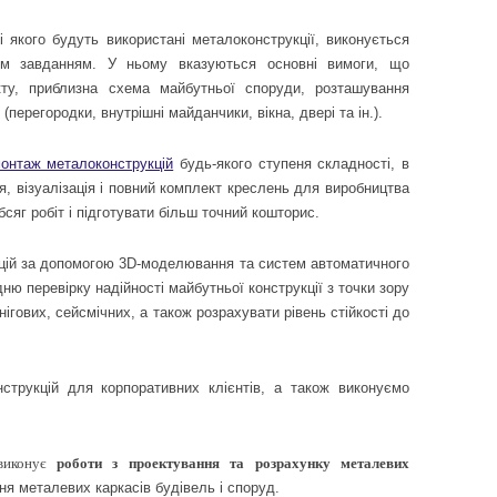
і якого будуть використані металоконструкції, виконується
им завданням. У ньому вказуються основні вимоги, що
кту, приблизна схема майбутньої споруди, розташування
(перегородки, внутрішні майданчики, вікна, двері та ін.).
онтаж металоконструкцій
будь-якого ступеня складності, в
, візуалізація і повний комплект креслень для виробництва
сяг робіт і підготувати більш точний кошторис.
цій за допомогою 3D-моделювання та систем автоматичного
ю перевірку надійності майбутньої конструкції з точки зору
ігових, сейсмічних, а також розрахувати рівень стійкості до
струкцій для корпоративних клієнтів, а також виконуємо
 виконує
роботи з проектування та розрахунку
металевих
ння металевих каркасів будівель і споруд.