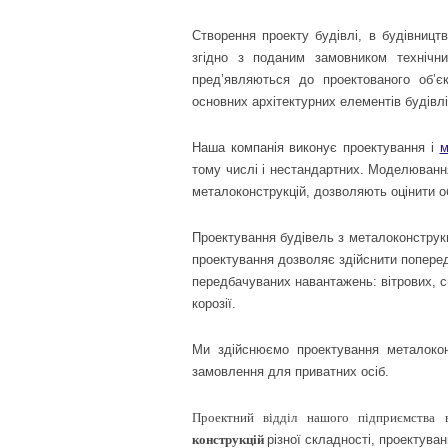
Створення проекту будівлі, в будівництв
згідно з поданим замовником технічн
пред’являються до проектованого об’є
основних архітектурних елементів будівлі 
Наша компанія виконує проектування і
м
тому числі і нестандартних. Моделювання
металоконструкцій, дозволяють оцінити об
Проектування будівель з металоконструк
проектування дозволяє здійснити попередн
передбачуваних навантажень: вітрових, сн
корозії.
Ми здійснюємо проектування металокон
замовлення для приватних осіб.
Проектний відділ нашого підприємства
конструкцій
різної складності, проектува