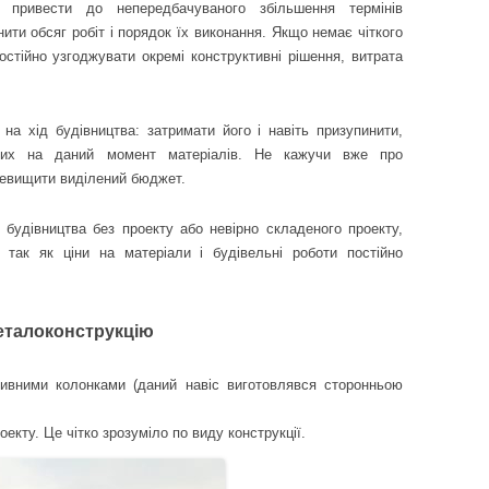
е привести до непередбачуваного збільшення термінів
нити обсяг робіт і порядок їх виконання. Якщо немає чіткого
остійно узгоджувати окремі конструктивні рішення, витрата
а хід будівництва: затримати його і навіть призупинити,
ідних на даний момент матеріалів. Не кажучи вже про
ревищити виділений бюджет.
 будівництва без проекту або невірно складеного проекту,
 так як ціни на матеріали і будівельні роботи постійно
еталоконструкцію
ливними колонками (даний навіс виготовлявся сторонньою
екту. Це чітко зрозуміло по виду конструкції.