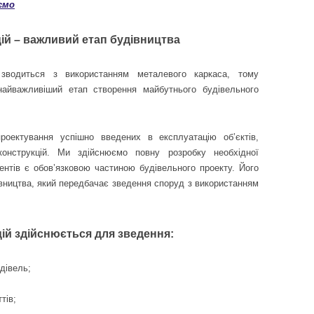
ємо
ій – важливий етап будівництва
 зводиться з використанням металевого каркаса, тому
найважливіший етап створення майбутнього будівельного
оектування успішно введених в експлуатацію об’єктів,
онструкцій. Ми здійснюємо повну розробку необхідної
ментів є обов’язковою частиною будівельного проекту. Його
вництва, який передбачає зведення споруд з використанням
ій здійснюється для зведення:
дівель;
тів;