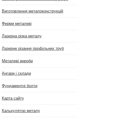
Виготовлення металоконструкцій
Ферми металеві
Лазерна різка металу
Лазерне різання профільних труб
Металеві вироби
Ангари і склади
Фундаментні болти
Карта сайту
Калькулятор металу