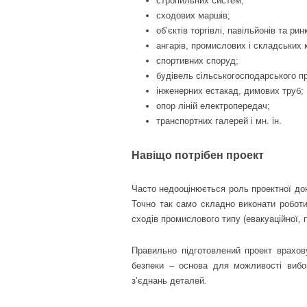
стропильних систем;
сходових маршів;
об’єктів торгівлі, павільйонів та ринк
ангарів, промислових і складських 
спортивних споруд;
будівель сільськогосподарського п
інженерних естакад, димових труб;
опор ліній електропередач;
транспортних галерей і мн. ін.
Навіщо потрібен проект
Часто недооцінюється роль проектної док
Точно так само складно виконати роботи
сходів промислового типу (евакуаційної, п
Правильно підготовлений проект врахову
безпеки – основа для можливості вибо
з’єднань деталей.