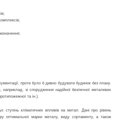
ів;
комплексів;
ризначення;
ументації, проте було б дивно будувати будинок без плану.
, наприклад, зі спорудження надійної безпечної металевих
ротипожежної та ін.).
є ступінь кліматичних впливів на метал. Дані про рівень
ру оптимальної марки металу, виду сортаменту, а також