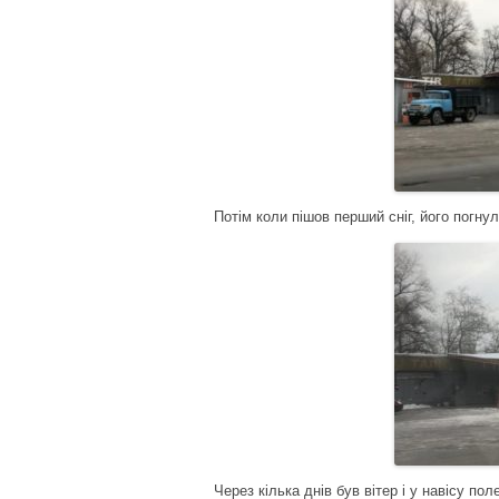
Потім коли пішов перший сніг, його погну
Через кілька днів був вітер і у навісу пол