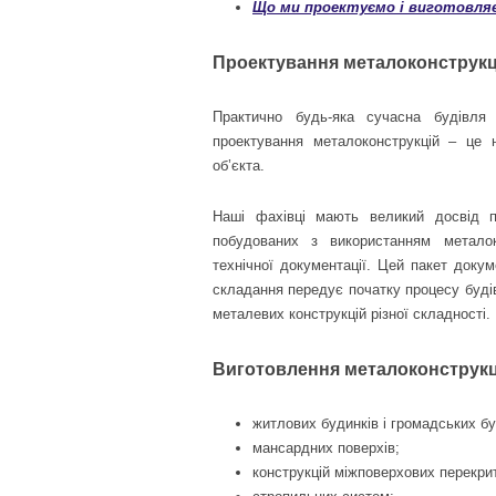
Що ми проектуємо і виготовля
Проектування металоконструкц
Практично будь-яка сучасна будівля
проектування металоконструкцій – це 
об’єкта.
Наші фахівці мають великий досвід пр
побудованих з використанням металок
технічної документації. Цей пакет доку
складання передує початку процесу буді
металевих конструкцій різної складності.
Виготовлення металоконструкц
житлових будинків і громадських бу
мансардних поверхів;
конструкцій міжповерхових перекрит