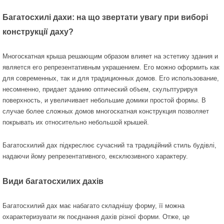
Багатосхилі дахи: на що звертати увагу при виборі
конструкції даху?
Многоскатная крыша решающим образом влияет на эстетику здания и
является его репрезентативным украшением. Его можно оформить как
для современных, так и для традиционных домов. Его использование,
несомненно, придает зданию оптический объем, скульптурируя
поверхность, и увеличивает небольшие домики простой формы. В
случае более сложных домов многоскатная конструкция позволяет
покрывать их относительно небольшой крышей.
Багатосхилий дах підкреслює сучасний та традиційний стиль будівлі,
надаючи йому репрезентативного, ексклюзивного характеру.
Види багатосхилих дахів
Багатосхилий дах має набагато складнішу форму, її можна
охарактеризувати як поєднання дахів різної форми. Отже, це