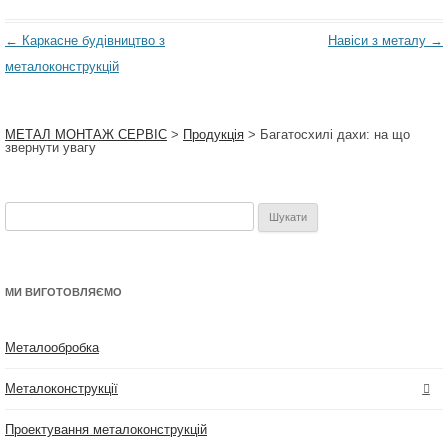
Навігація
←
Каркасне будівництво з
Навіси з металу
→
по
металоконструкцій
запису
МЕТАЛ МОНТАЖ СЕРВІС
>
Продукція
>
Багатосхилі дахи: на що
звернути увагу
Пошук:
МИ ВИГОТОВЛЯЄМО
Металообробка
Металоконструкції
Проектування металоконструкцій