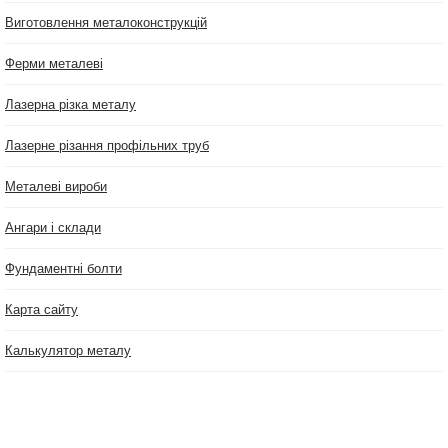
Виготовлення металоконструкцій
Ферми металеві
Лазерна різка металу
Лазерне різання профільних труб
Металеві вироби
Ангари і склади
Фундаментні болти
Карта сайту
Калькулятор металу