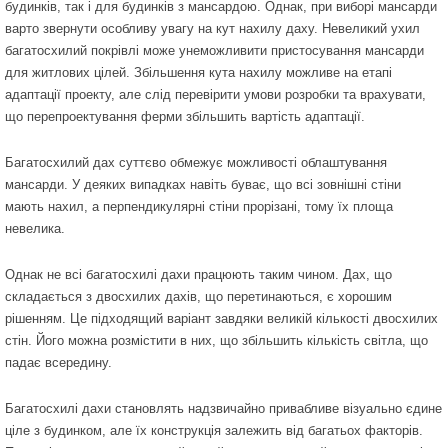
будинків, так і для будинків з мансардою. Однак, при виборі мансарди
варто звернути особливу увагу на кут нахилу даху. Невеликий ухил
багатосхилий покрівлі може унеможливити пристосування мансарди
для житлових цілей. Збільшення кута нахилу можливе на етапі
адаптації проекту, але слід перевірити умови розробки та врахувати,
що перепроектування ферми збільшить вартість адаптації.
Багатосхилий дах суттєво обмежує можливості облаштування
мансарди. У деяких випадках навіть буває, що всі зовнішні стіни
мають нахил, а перпендикулярні стіни прорізані, тому їх площа
невелика.
Однак не всі багатосхилі дахи працюють таким чином. Дах, що
складається з двосхилих дахів, що перетинаються, є хорошим
рішенням. Це підходящий варіант завдяки великій кількості двосхилих
стін. Його можна розмістити в них, що збільшить кількість світла, що
падає всередину.
Багатосхилі дахи становлять надзвичайно привабливе візуально єдине
ціле з будинком, але їх конструкція залежить від багатьох факторів.