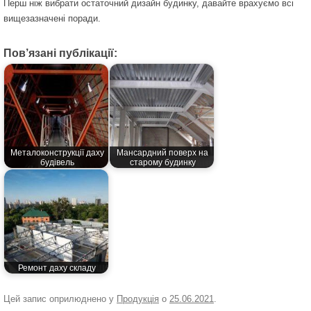
Перш ніж вибрати остаточний дизайн будинку, давайте врахуємо всі
вищезазначені поради.
Пов’язані публікації:
Металоконструкції даху
Мансардний поверх на
будівель
старому будинку
Ремонт даху складу
Цей запис оприлюднено у
Продукція
о
25.06.2021
.