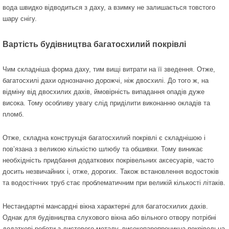
вода швидко відводиться з даху, а взимку не залишається товстого
шару снігу.
Вартість будівництва багатосхилий покрівлі
Чим складніша форма даху, тим вищі витрати на її зведення. Отже,
багатосхилі дахи однозначно дорожчі, ніж двосхилі. До того ж, на
відміну від двосхилих дахів, ймовірність випадання опадів дуже
висока. Тому особливу увагу слід приділити виконанню окладів та
пломб.
Отже, складна конструкція багатосхилий покрівлі є складнішою і
пов’язана з великою кількістю шлюбу та обшивки. Тому виникає
необхідність придбання додаткових покрівельних аксесуарів, часто
досить незвичайних і, отже, дорогих. Також встановлення водостоків
та водостічних труб стає проблематичним при великій кількості літаків.
Нестандартні мансардні вікна характерні для багатосхилих дахів.
Однак для будівництва слухового вікна або вільного отвору потрібні
додаткові роботи з листового металу, високопаропроникна покрівельна