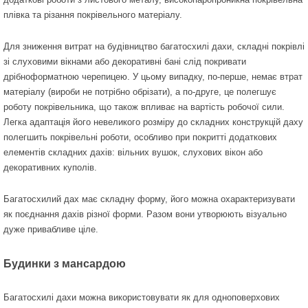
плівка та різання покрівельного матеріалу.
Для зниження витрат на будівництво багатосхилі дахи, складні покрівлі
зі слуховими вікнами або декоративні бані слід покривати
дрібноформатною черепицею. У цьому випадку, по-перше, немає втрат
матеріалу (вироби не потрібно обрізати), а по-друге, це полегшує
роботу покрівельника, що також впливає на вартість робочої сили.
Легка адаптація його невеликого розміру до складних конструкцій даху
полегшить покрівельні роботи, особливо при покритті додаткових
елементів складних дахів: вільних вушок, слухових вікон або
декоративних куполів.
Багатосхилий дах має складну форму, його можна охарактеризувати
як поєднання дахів різної форми. Разом вони утворюють візуально
дуже привабливе ціле.
Будинки з мансардою
Багатосхилі дахи можна використовувати як для одноповерхових