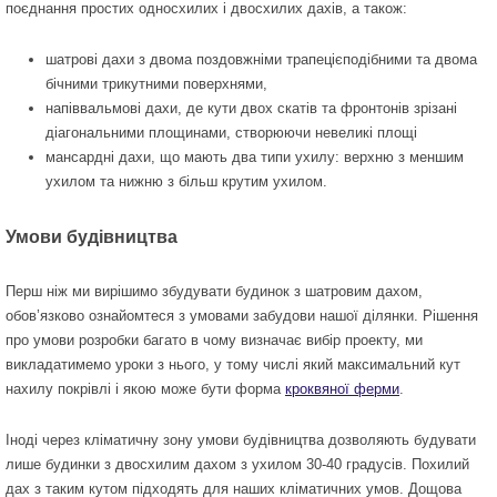
поєднання простих односхилих і двосхилих дахів, а також:
шатрові дахи з двома поздовжніми трапецієподібними та двома
бічними трикутними поверхнями,
напіввальмові дахи, де кути двох скатів та фронтонів зрізані
діагональними площинами, створюючи невеликі площі
мансардні дахи, що мають два типи ухилу: верхню з меншим
ухилом та нижню з більш крутим ухилом.
Умови будівництва
Перш ніж ми вирішимо збудувати будинок з шатровим дахом,
обов’язково ознайомтеся з умовами забудови нашої ділянки. Рішення
про умови розробки багато в чому визначає вибір проекту, ми
викладатимемо уроки з нього, у тому числі який максимальний кут
нахилу покрівлі і якою може бути форма
кроквяної ферми
.
Іноді через кліматичну зону умови будівництва дозволяють будувати
лише будинки з двосхилим дахом з ухилом 30-40 градусів. Похилий
дах з таким кутом підходять для наших кліматичних умов. Дощова