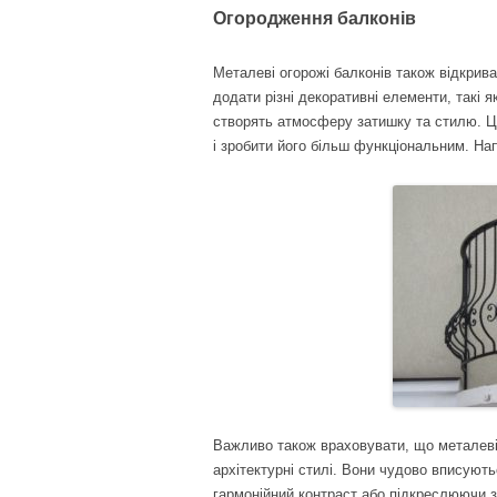
Огородження балконів
Металеві огорожі балконів також відкрив
додати різні декоративні елементи, такі я
створять атмосферу затишку та стилю. Це
і зробити його більш функціональним. На
Важливо також враховувати, що металеві
архітектурні стилі. Вони чудово вписують
гармонійний контраст або підкреслюючи з