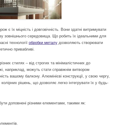
ож є їх міцність і довговічність. Вони здатні витримувати
иву зовнішнього середовища. Що робить їх ідеальними для
асні технології
обробки металу
дозволяють створювати
стетично привабливі.
ізних стилях – від строгих та мінімалістичних до
жі, наприклад, можуть стати справжнім витвором
ість вашому балкону. Алюмінієві конструкції, у свою чергу,
 колірних рішень, що дозволяє легко інтегрувати їх у будь-
бути доповнені різними елементами, такими як:
елементів.