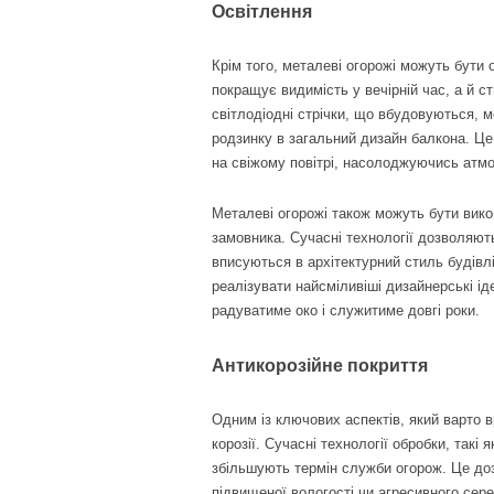
Освітлення
Крім того, металеві огорожі можуть бути
покращує видимість у вечірній час, а й 
світлодіодні стрічки, що вбудовуються, мо
родзинку в загальний дизайн балкона. Це
на свіжому повітрі, насолоджуючись атм
Металеві огорожі також можуть бути вико
замовника. Сучасні технології дозволяють
вписуються в архітектурний стиль будівл
реалізувати найсміливіші дизайнерські ід
радуватиме око і служитиме довгі роки.
Антикорозійне покриття
Одним із ключових аспектів, який варто в
корозії. Сучасні технології обробки, такі 
збільшують термін служби огорож. Це дозв
підвищеної вологості чи агресивного се