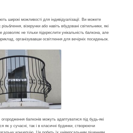
ають широкі можливості для індивідуалізації. Ви можете
к різьблення, візерунки або навіть вбудовані світильники, які
 дозволяє не тільки підкреслити унікальність балкона, але
приклад, організувавши освітлення для вечірніх посиденьок.
 огородження балконів можуть адаптуватися під будь-які
ся як у сучасні, так і в класичні будинки, створюючи
агальну концепцію. Це робить їх універсальним рішенням