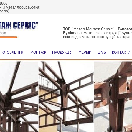
1806
 и металлообработка)
алла)
ТОВ "Метал Монтаж Сервіс" -
Вигото
Будівельні металеві конструкції будь
всіх видів металоконструкцій та гарант
Перейти
до
ИГОТОВЛЕННЯ
МОНТАЖ
ПРОДУКЦІЯ
ФЕРМИ
ШМБ
КОНТАКТИ
вмісту