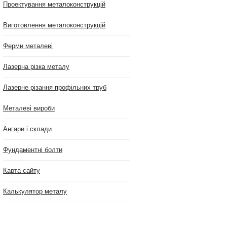
Проектування металоконструкцій
Виготовлення металоконструкцій
Ферми металеві
Лазерна різка металу
Лазерне різання профільних труб
Металеві вироби
Ангари і склади
Фундаментні болти
Карта сайту
Калькулятор металу