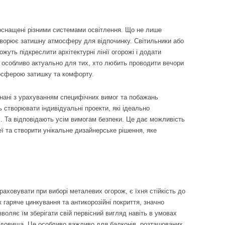
 оснащені різними системами освітлення. Що не лише
створює затишну атмосферу для відпочинку. Світильники або
жуть підкреслити архітектурні лінії огорожі і додати
 особливо актуально для тих, хто любить проводити вечори
осферою затишку та комфорту.
нані з урахуванням специфічних вимог та побажань
 створювати індивідуальні проекти, які ідеально
і. Та відповідають усім вимогам безпеки. Це дає можливість
еї та створити унікальне дизайнерське рішення, яке
раховувати при виборі металевих огорож, є їхня стійкість до
як гаряче цинкування та антикорозійні покриття, значно
оляє їм зберігати свій первісний вигляд навіть в умовах
редовища. Це особливо важливо для балконів, розташованих