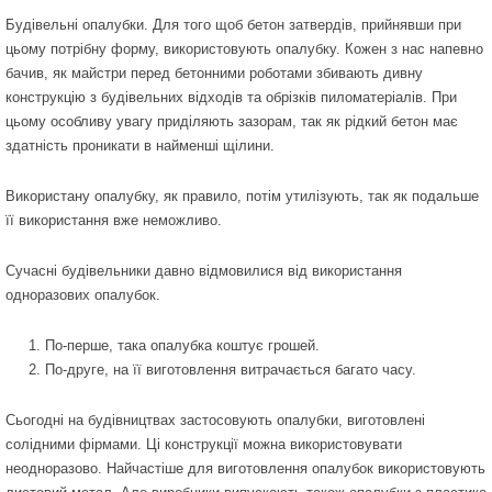
Будівельні опалубки. Для того щоб бетон затвердів, прийнявши при
цьому потрібну форму, використовують опалубку. Кожен з нас напевно
бачив, як майстри перед бетонними роботами збивають дивну
конструкцію з будівельних відходів та обрізків пиломатеріалів. При
цьому особливу увагу приділяють зазорам, так як рідкий бетон має
здатність проникати в найменші щілини.
Використану опалубку, як правило, потім утилізують, так як подальше
її використання вже неможливо.
Сучасні будівельники давно відмовилися від використання
одноразових опалубок.
По-перше, така опалубка коштує грошей.
По-друге, на її виготовлення витрачається багато часу.
Сьогодні на будівництвах застосовують опалубки, виготовлені
солідними фірмами. Ці конструкції можна використовувати
неодноразово. Найчастіше для виготовлення опалубок використовують