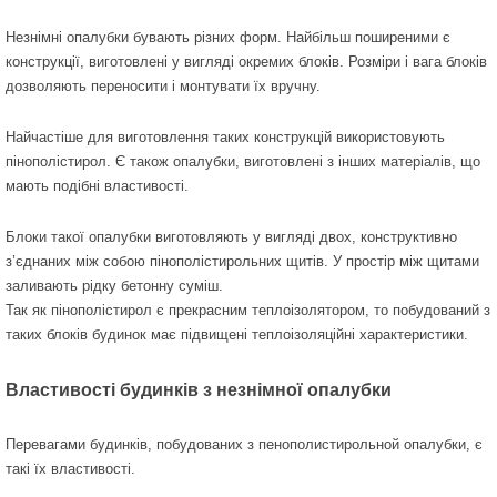
Незнімні опалубки бувають різних форм. Найбільш поширеними є
конструкції, виготовлені у вигляді окремих блоків. Розміри і вага блоків
дозволяють переносити і монтувати їх вручну.
Найчастіше для виготовлення таких конструкцій використовують
пінополістирол. Є також опалубки, виготовлені з інших матеріалів, що
мають подібні властивості.
Блоки такої опалубки виготовляють у вигляді двох, конструктивно
з’єднаних між собою пінополістирольних щитів. У простір між щитами
заливають рідку бетонну суміш.
Так як пінополістирол є прекрасним теплоізолятором, то побудований з
таких блоків будинок має підвищені теплоізоляційні характеристики.
Властивості будинків з незнімної опалубки
Перевагами будинків, побудованих з пенополистирольной опалубки, є
такі їх властивості.