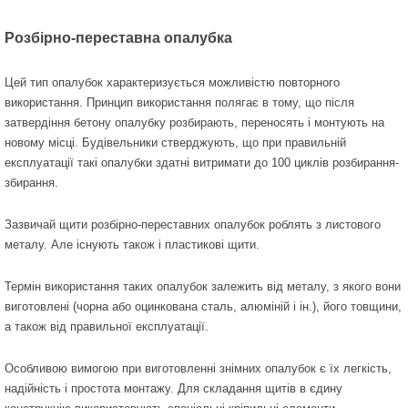
Розбірно-переставна опалубка
Цей тип опалубок характеризується можливістю повторного
використання. Принцип використання полягає в тому, що після
затвердіння бетону опалубку розбирають, переносять і монтують на
новому місці. Будівельники стверджують, що при правильній
експлуатації такі опалубки здатні витримати до 100 циклів розбирання-
збирання.
Зазвичай щити розбірно-переставних опалубок роблять з листового
металу. Але існують також і пластикові щити.
Термін використання таких опалубок залежить від металу, з якого вони
виготовлені (чорна або оцинкована сталь, алюміній і ін.), його товщини,
а також від правильної експлуатації.
Особливою вимогою при виготовленні знімних опалубок є їх легкість,
надійність і простота монтажу. Для складання щитів в єдину