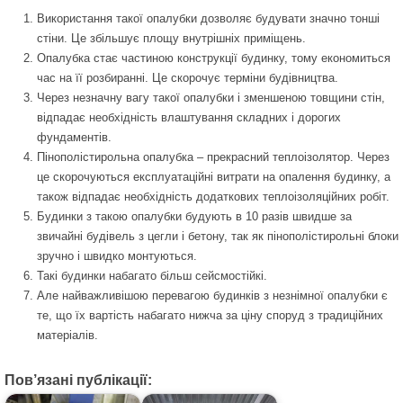
Використання такої опалубки дозволяє будувати значно тонші
стіни. Це збільшує площу внутрішніх приміщень.
Опалубка стає частиною конструкції будинку, тому економиться
час на її розбиранні. Це скорочує терміни будівництва.
Через незначну вагу такої опалубки і зменшеною товщини стін,
відпадає необхідність влаштування складних і дорогих
фундаментів.
Пінополістирольна опалубка – прекрасний теплоізолятор. Через
це скорочуються експлуатаційні витрати на опалення будинку, а
також відпадає необхідність додаткових теплоізоляційних робіт.
Будинки з такою опалубки будують в 10 разів швидше за
звичайні будівель з цегли і бетону, так як пінополістирольні блоки
зручно і швидко монтуються.
Такі будинки набагато більш сейсмостійкі.
Але найважливішою перевагою будинків з незнімної опалубки є
те, що їх вартість набагато нижча за ціну споруд з традиційних
матеріалів.
Пов’язані публікації: