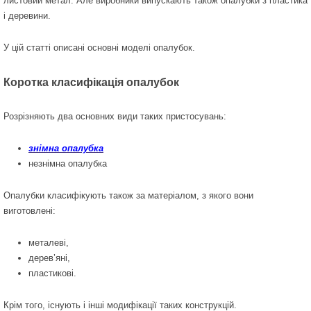
листовий метал. Але виробники випускають також опалубки з пластика
і деревини.
У цій статті описані основні моделі опалубок.
Коротка класифікація опалубок
Розрізняють два основних види таких пристосувань:
знімна опалубка
незнімна опалубка
Опалубки класифікують також за матеріалом, з якого вони
виготовлені:
металеві,
дерев’яні,
пластикові.
Крім того, існують і інші модифікації таких конструкцій.