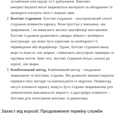
ослаблення конструкції та її руйнування. Важливо
використовувати якісні зварювальні матеріали та обладнання та
проводити контроль якості зварних швів.
Болтові з’єднання
. Болтові з’єднання – альтернативний спосіб
з’єднання елементів каркасу. Вони простіші у виконанні, ніж
зварювання, і не вимагають високої кваліфікації монтажників.
Болтові з’єднання дозволяють швидко збирати і розбирати
конструкцію, що може бути корисним за необхідності її
переміщення або модифікації. Однак, болтові з’єднання менш
міцні та жорсткі, ніж зварені, і вимагають регулярної перевірки та
підтяжки болтів. Крім того, болтові з’єднання більш схильні до
корозії, ніж зварні.
Комбінований метод
. Комбінований метод – поєднання
зварювання та болтових з’єднань. Він дозволяє використовувати
переваги обох методів та компенсувати їх недоліки. Наприклад,
несучі елементи каркасу можуть бути з’єднані зварюванням для
забезпечення максимальної міцності, а другорядні елементи –
болтами для полегшення монтажу та демонтажу.
Захист від корозії: Продовження терміну служби