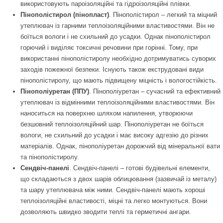
використовують пароізоляційні та гідроізоляційні плівки.
Пінополістирол (пінопласт)
. Пінополістирол – легкий та міцний
утеплювач із гарними теплоізоляційними властивостями. Він не
боїться вологи і не схильний до усадки. Однак пінополістирол
горючий і виділяє токсичні речовини при горінні. Тому, при
використанні пінополістиролу необхідно дотримуватись суворих
заходів пожежної безпеки. Існують також екструдовані види
пінополістиролу, що мають підвищену міцність і вологостійкість.
Пінополіуретан (ППУ)
. Пінополіуретан – сучасний та ефективний
утеплювач із відмінними теплоізоляційними властивостями. Він
наноситься на поверхню шляхом напилення, утворюючи
безшовний теплоізоляційний шар. Пінополіуретан не боїться
вологи, не схильний до усадки і має високу адгезію до різних
матеріалів. Однак, пінополіуретан дорожчий від мінеральної вати
та пінополістиролу.
Сендвіч-панелі
. Сендвіч-панелі – готові будівельні елементи,
що складаються з двох шарів облицювання (зазвичай із металу)
та шару утеплювача між ними. Сендвіч-панелі мають хороші
теплоізоляційні властивості, міцні та легко монтуються. Вони
дозволяють швидко зводити теплі та герметичні ангари.