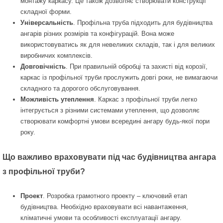
монтажу каркасу. Це також дозволяє створювати конструкції
складної форми.
Універсальність
. Профільна труба підходить для будівництва
ангарів різних розмірів та конфігурацій. Вона може
використовуватись як для невеликих складів, так і для великих
виробничих комплексів.
Довговічність
. При правильній обробці та захисті від корозії,
каркас із профільної труби прослужить довгі роки, не вимагаючи
складного та дорогого обслуговування.
Можливість утеплення
. Каркас з профільної труби легко
інтегрується з різними системами утеплення, що дозволяє
створювати комфортні умови всередині ангару будь-якої пори
року.
Що важливо враховувати під час будівництва ангара
з профільної труби?
Проект
. Розробка грамотного проекту – ключовий етап
будівництва. Необхідно враховувати всі навантаження,
кліматичні умови та особливості експлуатації ангару.