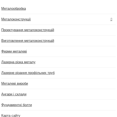
Металообробка
Металоконструкції
Проектування металоконструкцій
Виготовлення металоконструкцій
Ферми металеві
Лазерна різка металу
Лазерне різання профільних труб
Металеві вироби
Ангари і склади
Фундаментні болти
Карта сайту