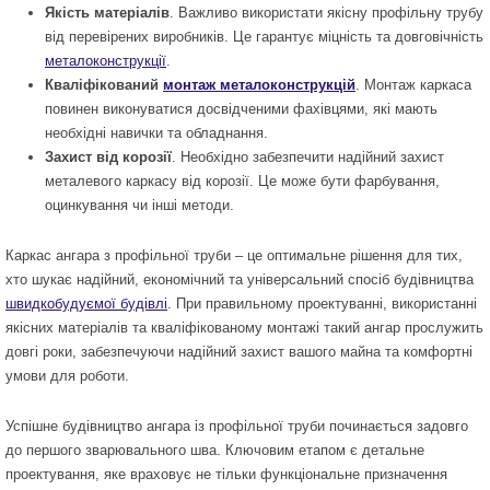
Якість матеріалів
. Важливо використати якісну профільну трубу
від перевірених виробників. Це гарантує міцність та довговічність
металоконструкції
.
Кваліфікований
монтаж металоконструкцій
. Монтаж каркаса
повинен виконуватися досвідченими фахівцями, які мають
необхідні навички та обладнання.
Захист від корозії
. Необхідно забезпечити надійний захист
металевого каркасу від корозії. Це може бути фарбування,
оцинкування чи інші методи.
Каркас ангара з профільної труби – це оптимальне рішення для тих,
хто шукає надійний, економічний та універсальний спосіб будівництва
швидкобудуємої будівлі
. При правильному проектуванні, використанні
якісних матеріалів та кваліфікованому монтажі такий ангар прослужить
довгі роки, забезпечуючи надійний захист вашого майна та комфортні
умови для роботи.
Успішне будівництво ангара із профільної труби починається задовго
до першого зварювального шва. Ключовим етапом є детальне
проектування, яке враховує не тільки функціональне призначення