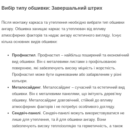
Вибір типу обшивки: Завершальний штрих
Після монтажу каркаса та утеплення необхідно вибрати тип обшивки
ангару. Обшивка захищає каркас та утеплювач від впливу
атмосферних факторів та надає ангару естетичного вигляду. Існує
кілька основних видів обшивки:
Профнастил
. Профнастил – найбільш поширений та економічний
вид обшивки. Він є металевими листами з профільованою
поверхнею, які забезпечують високу міцність і жорсткість.
Профнастил може бути оцинкованим або забарвленим у різні
кольори.
Металосайдинг
. Металосайдинг – сучасний та естетичний вид
обшивки. Він є металевими панелями, що імітують дерев’яну
обшивку. Металосайдинг довговічний, стійкий до впливу
атмосферних факторів і не потребує особливого догляду.
Сендвіч-панелі
. Сендвіч-панелі можуть використовуватися не
лише для утеплення, та й для обшивки ангару. Вони
забезпечують високу теплоізоляцію та герметичність, а також