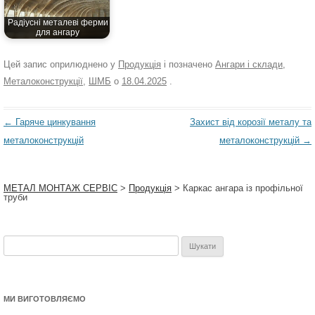
Радіусні металеві ферми
для ангару
Цей запис оприлюднено у
Продукція
і позначено
Ангари і склади
,
Металоконструкції
,
ШМБ
о
18.04.2025
.
Навігація
←
Гаряче цинкування
Захист від корозії металу та
по
металоконструкцій
металоконструкцій
→
запису
МЕТАЛ МОНТАЖ СЕРВІС
>
Продукція
>
Каркас ангара із профільної
труби
Пошук:
МИ ВИГОТОВЛЯЄМО