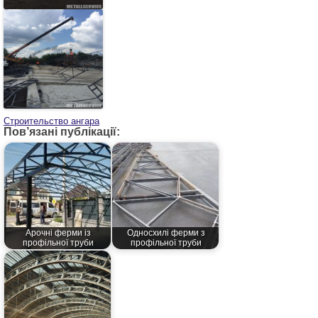
Конструкция ангара
Строительство ангара
Пов’язані публікації:
Арочні ферми із
Односхилі ферми з
профільної труби
профільної труби