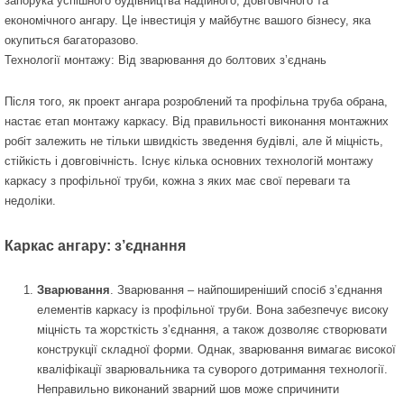
запорука успішного будівництва надійного, довговічного та
економічного ангару. Це інвестиція у майбутнє вашого бізнесу, яка
окупиться багаторазово.
Технології монтажу: Від зварювання до болтових з’єднань
Після того, як проект ангара розроблений та профільна труба обрана,
настає етап монтажу каркасу. Від правильності виконання монтажних
робіт залежить не тільки швидкість зведення будівлі, але й міцність,
стійкість і довговічність. Існує кілька основних технологій монтажу
каркасу з профільної труби, кожна з яких має свої переваги та
недоліки.
Каркас ангару: з’єднання
Зварювання
. Зварювання – найпоширеніший спосіб з’єднання
елементів каркасу із профільної труби. Вона забезпечує високу
міцність та жорсткість з’єднання, а також дозволяє створювати
конструкції складної форми. Однак, зварювання вимагає високої
кваліфікації зварювальника та суворого дотримання технології.
Неправильно виконаний зварний шов може спричинити