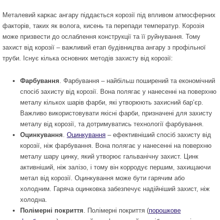
Металевий каркас ангару піддається корозії під впливом атмосферних
факторів, таких як волога, кисень та перепади температур. Корозія
може призвести до ослаблення конструкції та її руйнування. Тому
захист від корозії – важливий етап будівництва ангару з профільної
труби. Існує кілька основних методів захисту від корозії:
Фарбування
. Фарбування – найбільш поширений та економічний
спосіб захисту від корозії. Вона полягає у нанесенні на поверхню
металу кількох шарів фарби, які утворюють захисний бар’єр.
Важливо використовувати якісні фарби, призначені для захисту
металу від корозії, та дотримуватись технології фарбування.
Оцинкування
.
Оцинкування
– ефективніший спосіб захисту від
корозії, ніж фарбування. Вона полягає у нанесенні на поверхню
металу шару цинку, який утворює гальванічну захист. Цинк
активніший, ніж залізо, і тому він корродує першим, захищаючи
метал від корозії. Оцинкування може бути гарячим або
холодним. Гаряча оцинковка забезпечує надійніший захист, ніж
холодна.
Полімерні покриття
. Полімерні покриття (
порошкове