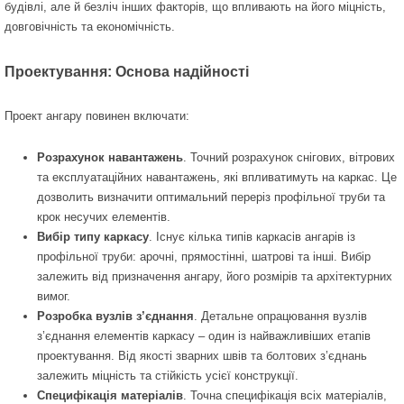
будівлі, але й безліч інших факторів, що впливають на його міцність,
довговічність та економічність.
Проектування: Основа надійності
Проект ангару повинен включати:
Розрахунок навантажень
. Точний розрахунок снігових, вітрових
та експлуатаційних навантажень, які впливатимуть на каркас. Це
дозволить визначити оптимальний переріз профільної труби та
крок несучих елементів.
Вибір типу каркасу
. Існує кілька типів каркасів ангарів із
профільної труби: арочні, прямостінні, шатрові та інші. Вибір
залежить від призначення ангару, його розмірів та архітектурних
вимог.
Розробка вузлів з’єднання
. Детальне опрацювання вузлів
з’єднання елементів каркасу – один із найважливіших етапів
проектування. Від якості зварних швів та болтових з’єднань
залежить міцність та стійкість усієї конструкції.
Специфікація матеріалів
. Точна специфікація всіх матеріалів,