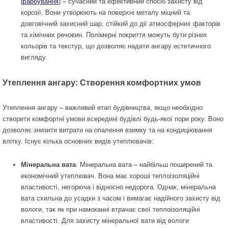
фарбування
) – сучасний та ефективний спосіб захисту від
корозії. Вони утворюють на поверхні металу міцний та
довговічний захисний шар, стійкий до дії атмосферних факторів
та хімічних речовин. Полімерні покриття можуть бути різних
кольорів та текстур, що дозволяє надати ангару естетичного
вигляду.
Утеплення ангару: Створення комфортних умов
Утеплення ангару – важливий етап будівництва, якщо необхідно
створити комфортні умови всередині будівлі будь-якої пори року. Воно
дозволяє знизити витрати на опалення взимку та на кондиціювання
влітку. Існує кілька основних видів утеплювачів:
Мінеральна вата
. Мінеральна вата – найбільш поширений та
економічний утеплювач. Вона має хороші теплоізоляційні
властивості, негорюча і відносно недорога. Однак, мінеральна
вата схильна до усадки з часом і вимагає надійного захисту від
вологи, так як при намоканні втрачає свої теплоізоляційні
властивості. Для захисту мінеральної вати від вологи