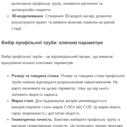
включаючи профільну трубу, елементи кріплення та
антикорозійні покриття.
3D-моделювання
. Створення 3D-моделі ангару дозволяє
візуалізувати проект та виявити можливі помилки на ранній
стадії.
Вибір профільної труби: ключові параметри
Вибір профільної труби – це відповідальний процес, що вимагає
врахування кількох ключових параметрів:
Розмір та товщина стінки
. Розмір та товщина стінки профільної
труби повинні відповідати розрахунковим навантаженням. Не
варто економити на цьому параметрі, тому що від нього
залежить міцність каркаса.
Марка сталі
. Для будівництва ангарів рекомендується
використовувати сталь марок Ст3Сп або Ст20. Ці марки мають
гарну зварюваність і достатню міцність.
Геометрична точність
. Важливо вибирати профільну трубу із
високою геометричною точністю. Це полегшить процес монтажу