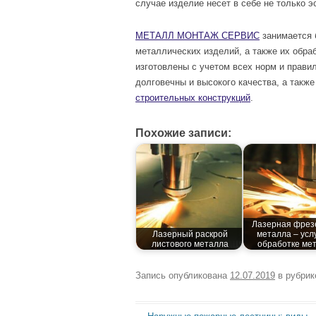
случае изделие несет в себе не только э
МЕТАЛЛ МОНТАЖ СЕРВИС
занимается 
металлических изделий, а также их обра
изготовлены с учетом всех норм и прави
долговечны и высокого качества, а также
строительных конструкций
.
Похожие записи:
Лазерная фрез
Лазерный раскрой
металла – усл
листового металла
обработке ме
Запись опубликована
12.07.2019
в рубри