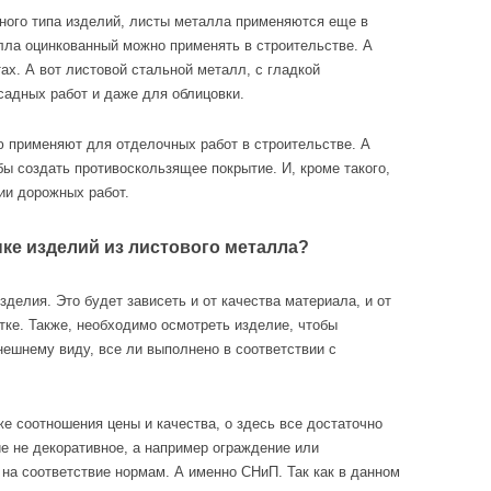
зного типа изделий, листы металла применяются еще в
лла оцинкованный можно применять в строительстве. А
ах. А вот листовой стальной металл, с гладкой
садных работ и даже для облицовки.
 применяют для отделочных работ в строительстве. А
бы создать противоскользящее покрытие. И, кроме такого,
ии дорожных работ.
ке изделий из листового металла?
зделия. Это будет зависеть и от качества материала, и от
тке. Также, необходимо осмотреть изделие, чтобы
нешнему виду, все ли выполнено в соответствии с
же соотношения цены и качества, о здесь все достаточно
ие не декоративное, а например ограждение или
ь на соответствие нормам. А именно СНиП. Так как в данном