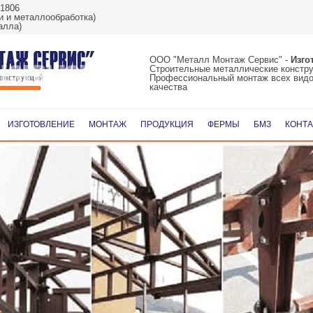
61806
 и металлообработка)
алла)
ООО "Металл Монтаж Сервис" -
Изго
Строительные металлические констр
Профессиональный монтаж всех видо
качества
Перейти
к
ИЗГОТОВЛЕНИЕ
МОНТАЖ
ПРОДУКЦИЯ
ФЕРМЫ
БМЗ
КОНТ
содержимому