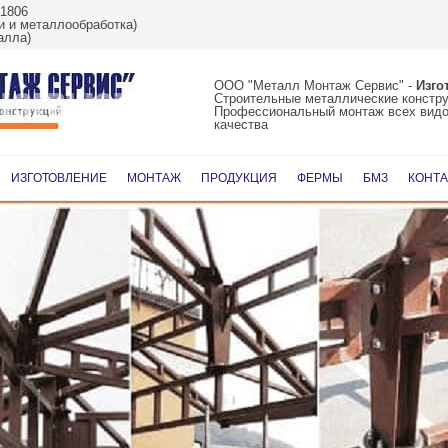
61806
 и металлообработка)
алла)
ООО "Металл Монтаж Сервис" -
Изго
Строительные металлические констр
Профессиональный монтаж всех видо
качества
Перейти
к
ИЗГОТОВЛЕНИЕ
МОНТАЖ
ПРОДУКЦИЯ
ФЕРМЫ
БМЗ
КОНТ
содержимому