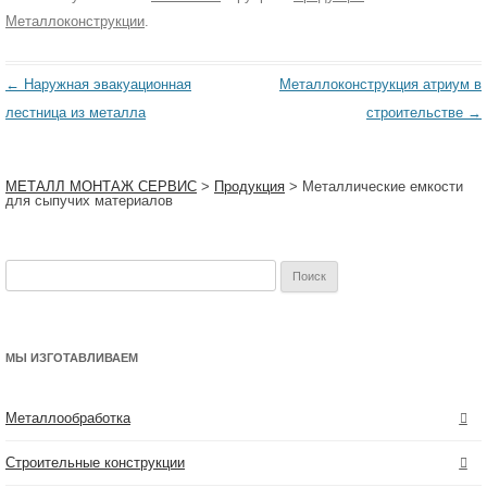
Металлоконструкции
.
Навигация
←
Наружная эвакуационная
Металлоконструкция атриум в
по
лестница из металла
строительстве
→
записям
МЕТАЛЛ МОНТАЖ СЕРВИС
>
Продукция
>
Металлические емкости
для сыпучих материалов
Найти:
МЫ ИЗГОТАВЛИВАЕМ
Металлообработка
Строительные конструкции