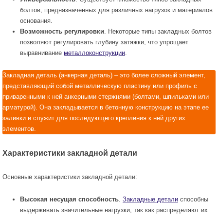
болтов, предназначенных для различных нагрузок и материалов
основания.
Возможность регулировки
. Некоторые типы закладных болтов
позволяют регулировать глубину затяжки, что упрощает
выравнивание
металлоконструкции
.
Закладная деталь (анкерная деталь) – это более сложный элемент,
представляющий собой металлическую пластину или профиль с
приваренными к ней анкерными стержнями (болтами, шпильками или
арматурой). Она закладывается в бетонную конструкцию на этапе ее
заливки и служит для последующего крепления к ней других
элементов.
Характеристики закладной детали
Основные характеристики закладной детали:
Высокая несущая способность
.
Закладные детали
способны
выдерживать значительные нагрузки, так как распределяют их