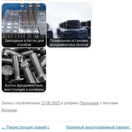
Закладные в бетон для
Правильная установка
столбов
фундаментных болтов
Болты фундаментные,
конструкция и размеры
Запись опубликована
13.06.2025
в рубрике
Продукция
с метками
Изделия
.
Навигация
←
Реконструкция зданий с
Наземный многоуровневый паркинг: