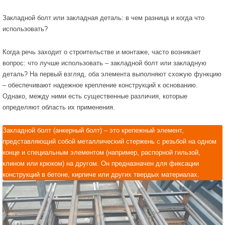
Закладной болт или закладная деталь: в чем разница и когда что
использовать?
Когда речь заходит о строительстве и монтаже, часто возникает
вопрос: что лучше использовать – закладной болт или закладную
деталь? На первый взгляд, оба элемента выполняют схожую функцию
– обеспечивают надежное крепление конструкций к основанию.
Однако, между ними есть существенные различия, которые
определяют область их применения.
Закладной болт (анкерный болт) – это крепежный элемент,
представляющий собой металлический стержень с резьбой на одном
конце и специальным элементом (например, распорной гильзой,
клином или крюком) на другом. Он предназначен для фиксации
конструкций в бетоне, кирпиче или других твердых материалах.