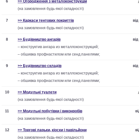
6
>> Огородження з металоконструкцій
(на замовлення будь-якої складності)
7
>> Каркаси тентових покриттів
від
(на замовлення будь-якої складності)
8
>> Будівництво ангарів
від
– конструктив ангара из металлоконструкций;
– обшивка профнастилом или сенд.панелями;
9
>> Будівництво складів
від
– конструктив ангара из металлоконструкций;
– обшивка профнастилом или сенд.панелями;
10
>> Модульні туалети
(на замовлення будь-якої складності)
11
>> Модульні побутівки і виконробів
ві
(на замовлення будь-якої складності)
12
>> Торгові ларьки, кіоски і павільйони
ві
(на замовлення будь-якої складності)