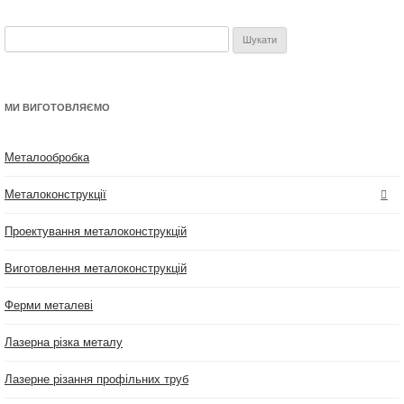
Пошук:
МИ ВИГОТОВЛЯЄМО
Металообробка
Металоконструкції
Проектування металоконструкцій
Виготовлення металоконструкцій
Ферми металеві
Лазерна різка металу
Лазерне різання профільних труб