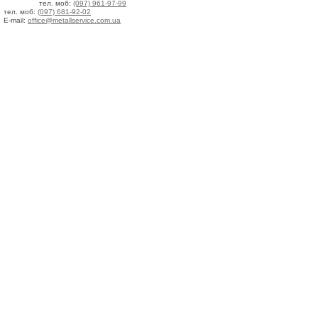
тел. моб:
(097) 961-97-99
тел. моб:
(097) 681-92-02
E-mail:
office@metallservice.com.ua