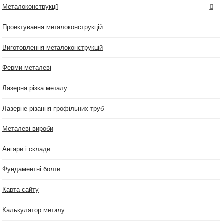
Металоконструкції
Проектування металоконструкцій
Виготовлення металоконструкцій
Ферми металеві
Лазерна різка металу
Лазерне різання профільних труб
Металеві вироби
Ангари і склади
Фундаментні болти
Карта сайту
Калькулятор металу