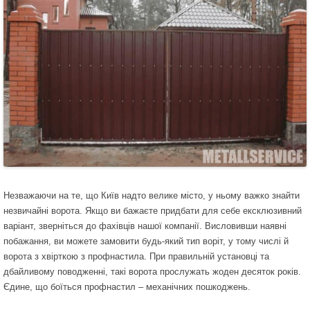
Незважаючи на те, що Київ надто велике місто, у ньому важко знайти
незвичайні ворота. Якщо ви бажаєте придбати для себе ексклюзивний
варіант, зверніться до фахівців нашої компанії. Висловивши наявні
побажання, ви можете замовити будь-який тип воріт, у тому числі й
ворота з хвірткою з профнастила. При правильній установці та
дбайливому поводженні, такі ворота прослужать жоден десяток років.
Єдине, що боїться профнастил – механічних пошкоджень.