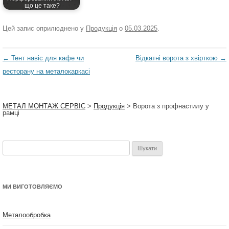
що це таке?
Цей запис оприлюднено у
Продукція
о
05.03.2025
.
Навігація
←
Тент навіс для кафе чи
Відкатні ворота з хвірткою
→
по
ресторану на металокаркасі
запису
МЕТАЛ МОНТАЖ СЕРВІС
>
Продукція
>
Ворота з профнастилу у
рамці
Пошук:
МИ ВИГОТОВЛЯЄМО
Металообробка