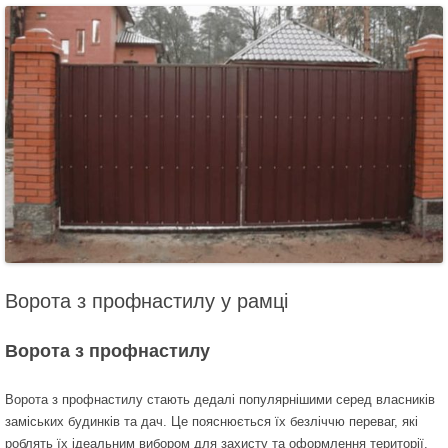
Ворота з профнастилу у рамці
Ворота з профнастилу
Ворота з профнастилу стають дедалі популярнішими серед власників
заміських будинків та дач. Це пояснюється їх безліччю переваг, які
роблять їх ідеальним вибором для захисту та оформлення території.