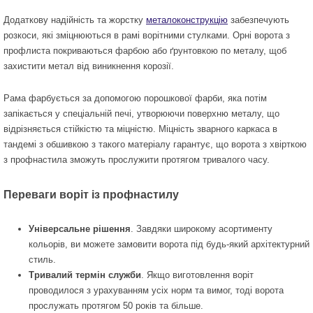
Додаткову надійність та жорстку
металоконструкцію
забезпечують
розкоси, які зміцнюються в рамі ворітними стулками. Орні ворота з
профлиста покриваються фарбою або ґрунтовкою по металу, щоб
захистити метал від виникнення корозії.
Рама фарбується за допомогою порошкової фарби, яка потім
запікається у спеціальній печі, утворюючи поверхню металу, що
відрізняється стійкістю та міцністю. Міцність зварного каркаса в
тандемі з обшивкою з такого матеріалу гарантує, що ворота з хвірткою
з профнастила зможуть прослужити протягом тривалого часу.
Переваги воріт із профнастилу
Універсальне рішення
. Завдяки широкому асортименту
кольорів, ви можете замовити ворота під будь-який архітектурний
стиль.
Тривалий термін служби
. Якщо виготовлення воріт
проводилося з урахуванням усіх норм та вимог, тоді ворота
прослужать протягом 50 років та більше.