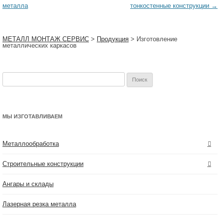
по
металла
тонкостенные конструкции
→
записям
МЕТАЛЛ МОНТАЖ СЕРВИС
>
Продукция
>
Изготовление
металлических каркасов
Найти:
МЫ ИЗГОТАВЛИВАЕМ
Металлообработка
Строительные конструкции
Ангары и склады
Лазерная резка металла