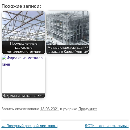
Похожие записи:
Промышленные
каркасные
Металлокаркасы зданий
металлоконструкции
на заказ в Киеве (монтаж)
Изделия из металла Киев
Запись опубликована
18.03.2021
в рубрике
Продукция
.
Навигация
←
Лазерный раскрой листового
ЛСТК – легкие стальные