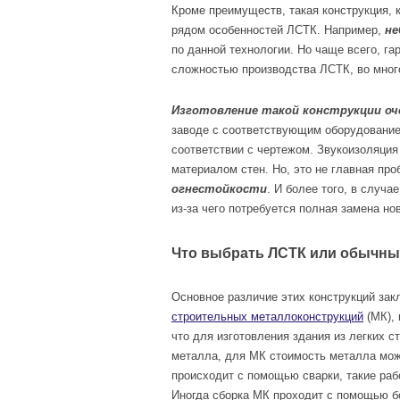
Кроме преимуществ, такая конструкция, к
рядом особенностей ЛСТК. Например,
не
по данной технологии. Но чаще всего, га
сложностью производства ЛСТК, во мно
Изготовление такой конструкции оч
заводе с соответствующим оборудованием
соответствии с чертежом. Звукоизоляция
материалом стен. Но, это не главная пр
огнестойкости
. И более того, в случа
из-за чего потребуется полная замена но
Что выбрать ЛСТК или обычны
Основное различие этих конструкций за
строительных металлоконструкций
(МК), 
что для изготовления здания из легких 
металла, для МК стоимость металла мо
происходит с помощью сварки, такие раб
Иногда сборка МК проходит с помощью б