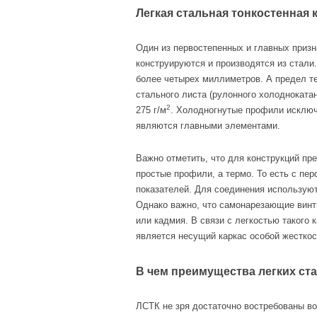
Легкая стальная тонкостенная к
Один из первостепенных и главных приз
конструируются и производятся из стали
более четырех миллиметров. А предел т
стального листа (рулонного холоднокатан
2
275 г/м
. Холодногнутые профили исключи
являются главными элементами.
Важно отметить, что для конструкций п
простые профили, а термо. То есть с пе
показателей. Для соединения использую
Однако важно, что самонарезающие винты
или кадмия. В связи с легкостью такого
является несущий каркас особой жесткос
В чем преимущества легких ст
ЛСТК не зря достаточно востребованы во