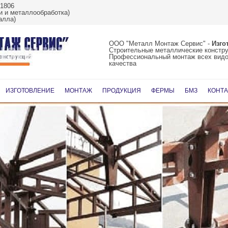
61806
 и металлообработка)
алла)
ООО "Металл Монтаж Сервис" -
Изго
Строительные металлические констр
Профессиональный монтаж всех видо
качества
Перейти
к
ИЗГОТОВЛЕНИЕ
МОНТАЖ
ПРОДУКЦИЯ
ФЕРМЫ
БМЗ
КОНТ
содержимому