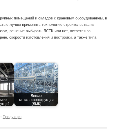
крупных помещений и складов с крановым оборудованием, в
остью лучше применять технологию строительства из
зом, решение выбирать ЛСТК или нет, остается за
цене, скорости изготовления и постройки, а также типа
Легкие
м из
металлоконструкции
укций
(ЛМК)
ке
Продукция
.