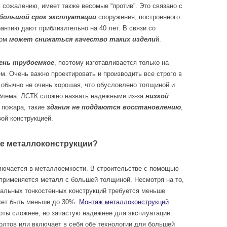
 сожалению, имеет также весомые “против”. Это связано с
большой срок эксплуатации
сооружения, построенного
рантию дают приблизительно на 40 лет. В связи со
гом
может снижаться качество таких издели
й.
ень трудоемко
е
, поэтому изготавливается только на
. Очень важно проектировать и производить все строго в
 обычно не очень хорошая, что обусловлено толщиной и
облема. ЛСТК сложно назвать надежными из-за
низкой
е пожара, такие
здания не поддаются восстановлению
,
вой конструкцией.
е металлоконструкции?
ключается в металлоемкости. В строительстве с помощью
применяется металл с большей толщиной. Несмотря на то,
стальных тонкостенных конструкций требуется меньше
жет быть меньше до 30%.
Монтаж металлоконструкций
оты сложнее, но зачастую надежнее для эксплуатации.
олтов или включает в себя обе технологии для большей