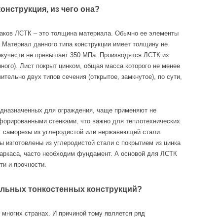
онструкция, из чего она?
наков ЛСТК – это толщина материала. Обычно ее элементы
. Материал данного типа конструкции имеет толщину не
екучести не превышает 350 МПа. Производятся ЛСТК из
ного). Лист покрыт цинком, общая масса которого не менее
тельно двух типов сечения (открытое, замкнутое), по сути,
редназначенных для ограждения, чаще применяют не
рфорированными стенками, что важно для теплотехнических
т саморезы из углеродистой или нержавеющей стали.
 изготовлены из углеродистой стали с покрытием из цинка
 каркаса, часто необходим фундамент. А основой для ЛСТК
ти и прочности.
альных тонкостенных конструкций?
 многих странах. И причиной тому является ряд