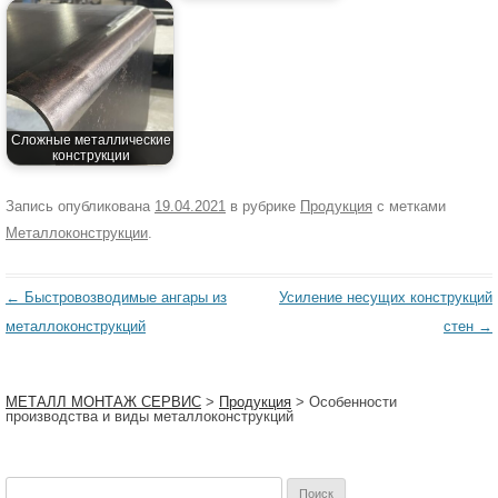
Сложные металлические
конструкции
Запись опубликована
19.04.2021
в рубрике
Продукция
с метками
Металлоконструкции
.
Навигация
←
Быстровозводимые ангары из
Усиление несущих конструкций
по
металлоконструкций
стен
→
записям
МЕТАЛЛ МОНТАЖ СЕРВИС
>
Продукция
>
Особенности
производства и виды металлоконструкций
Найти: