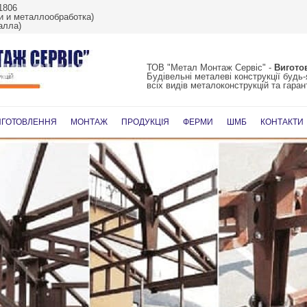
1806
 и металлообработка)
алла)
ТОВ "Метал Монтаж Сервіс" -
Вигото
Будівельні металеві конструкції будь
всіх видів металоконструкцій та гарант
Перейти
до
ИГОТОВЛЕННЯ
МОНТАЖ
ПРОДУКЦІЯ
ФЕРМИ
ШМБ
КОНТАКТИ
вмісту