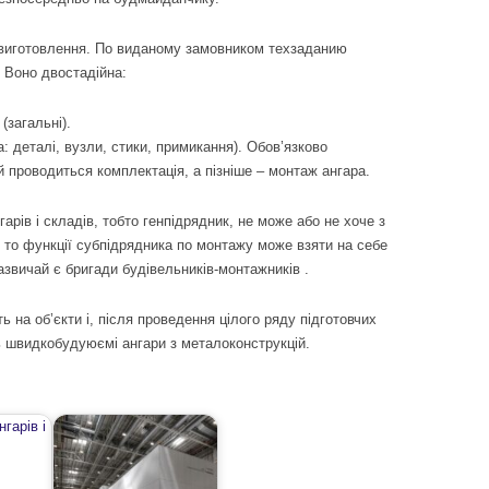
 виготовлення. По виданому замовником техзаданию
 Воно двостадійна:
(загальні).
: деталі, вузли, стики, примикання). Обов’язково
й проводиться комплектація, а пізніше – монтаж ангара.
арів і складів, тобто генпідрядник, не може або не хоче з
 то функції субпідрядника по монтажу може взяти на себе
зазвичай є бригади будівельників-монтажників .
на об’єкти і, після проведення цілого ряду підготовчих
ть швидкобудуюємі ангари з металоконструкцій.