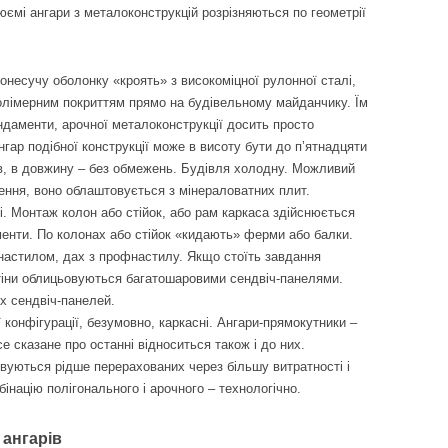
ємі ангари з металоконструкцій розрізняються по геометрії
монесучу оболонку «кроять» з високоміцної рулонної сталі,
олімерним покриттям прямо на будівельному майданчику. Їм
фундаменти, арочної металоконструкції досить просто
ар подібної конструкції може в висоту бути до п’ятнадцяти
в, в довжину – без обмежень. Будівля холодну. Можливий
ення, воно облаштовується з мінераловатних плит.
ні. Монтаж колон або стійок, або рам каркаса здійснюється
менти. По колонах або стійок «кидають» ферми або балки.
настилом, дах з профнастилу. Якщо стоїть завдання
тіни облицьовуються багатошаровими сендвіч-панелями.
х сендвіч-панелей.
 конфігурації, безумовно, каркасні. Ангари-прямокутники –
е сказане про останні відноситься також і до них.
овуються рідше перерахованих через більшу витратності і
інацію полігонального і арочного – технологічно.
 ангарів