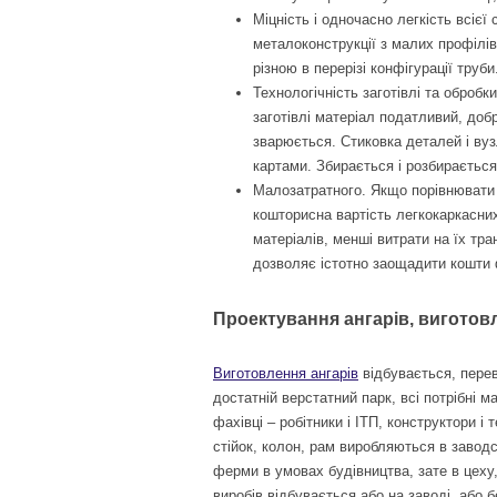
Міцність і одночасно легкість всієї
металоконструкції з малих профілів 
різною в перерізі конфігурації труби
Технологічність заготівлі та обробк
заготівлі матеріал податливий, доб
зварюється. Стиковка деталей і вуз
картами. Збирається і розбирається 
Малозатратного. Якщо порівнювати
кошторисна вартість легкокаркасни
матеріалів, менші витрати на їх тра
дозволяє істотно заощадити кошти 
Проектування ангарів, виготов
Виготовлення ангарів
відбувається, перев
достатній верстатний парк, всі потрібні 
фахівці – робітники і ІТП, конструктори і
стійок, колон, рам виробляються в завод
ферми в умовах будівництва, зате в цеху,
виробів відбувається або на заводі, або