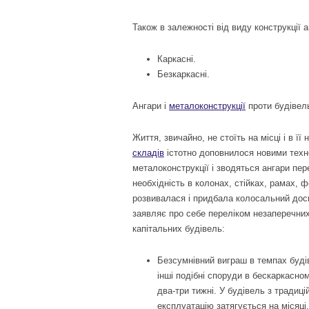
Також в залежності від виду конструкції 
Каркасні.
Безкаркасні.
Ангари і
металоконструкції
проти будівель
Життя, звичайно, не стоїть на місці і в її
складів
істотно доповнилося новими техно
металоконструкції і зводяться ангари пер
необхідність в колонах, стійках, рамах, 
розвивалася і придбала колосальний досв
заявляє про себе переліком незаперечних
капітальних будівель:
Безсумнівний виграш в темпах буді
інші подібні споруди в бескаркасно
два-три тижні. У будівель з традиці
експлуатацію затягується на місяці,