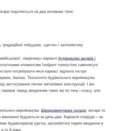
ангари поділяються на два основних типи:
 традиційної побудови, «цегли» і залізобетону
 невійськової, «мирному» варіанті
будівництво ангарів і
логічними елементамі.Ізобрелі тонкостінні самонесучі
естали потребувати несе каркасі: відпала гостра
фермах, балках. Технологія будівельного виробництва
ід застосування легких металевих конструкцій. І він
 переваг перед зведенням таких же по типу і класу, але
вельного виробництва.
Швидкомонтовані склади
, ангари та
м виконанні будуються за день-два. Каркасні споруди – за
йних будматеріалів (цегла, залізобетон) термін введення в
 а то й роки.