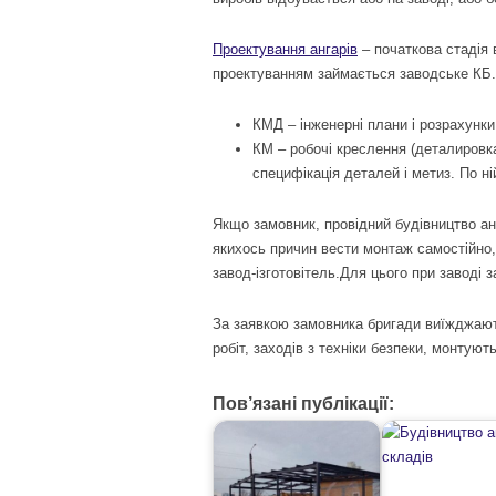
Проектування ангарів
– початкова стадія
проектуванням займається заводське КБ.
КМД – інженерні плани і розрахунки 
КМ – робочі креслення (деталировка
специфікація деталей і метиз. По ні
Якщо замовник, провідний будівництво анг
якихось причин вести монтаж самостійно,
завод-ізготовітель.Для цього при заводі 
За заявкою замовника бригади виїжджають 
робіт, заходів з техніки безпеки, монтую
Пов’язані публікації: