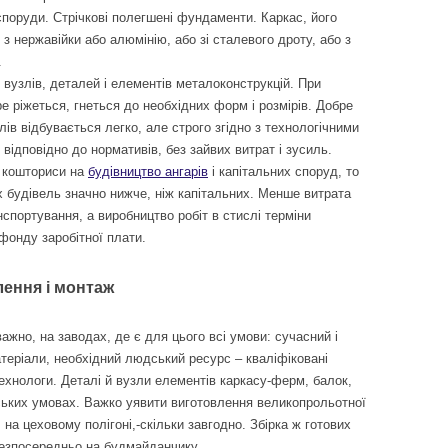
 споруди. Стрічкові полегшені фундаменти. Каркас, його
з нержавійки або алюмінію, або зі сталевого дроту, або з
.
и вузлів, деталей і елементів металоконструкцій. При
ре ріжеться, гнеться до необхідних форм і розмірів. Добре
лів відбувається легко, але строго згідно з технологічними
відповідно до нормативів, без зайвих витрат і зусиль.
 кошториси на
будівництво ангарів
і капітальних споруд, то
х будівель значно нижче, ніж капітальних. Менше витрата
нспортування, а виробництво робіт в стислі терміни
фонду заробітної плати.
лення і монтаж
ажно, на заводах, де є для цього всі умови: сучасний і
матеріали, необхідний людський ресурс – кваліфіковані
 технологи. Деталі й вузли елементів каркасу-ферм, балок,
ських умовах. Важко уявити виготовлення великопрольотної
 на цеховому полігоні,-скільки завгодно. Збірка ж готових
 безпосередньо на будмайданчику.