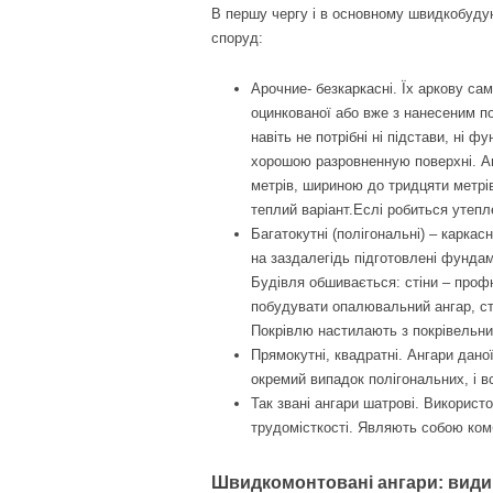
В першу чергу і в основному швидкобудую
споруд:
Арочние- безкаркасні. Їх аркову са
оцинкованої або вже з нанесеним п
навіть не потрібні ні підстави, ні 
хорошою разровненную поверхні. Анг
метрів, шириною до тридцяти метрі
теплий варіант.Еслі робиться утепл
Багатокутні (полігональні) – каркас
на заздалегідь підготовлені фунда
Будівля обшивається: стіни – проф
побудувати опалювальний ангар, с
Покрівлю настилають з покрівельни
Прямокутні, квадратні. Ангари даної
окремий випадок полігональних, і вс
Так звані ангари шатрові. Використ
трудомісткості. Являють собою комб
Швидкомонтовані ангари: види