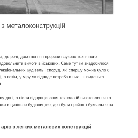
 з металоконструкцій
сі, до речі, досягнення і прориви науково-технічного
адовольнити вимоги військових. Саме тут їм знадобилося
ункціональних будівель і споруд, які спершу можна було б
, а потім, у міру як відпаде потреба в них – швиденько
і.
тву дані, а після відпрацювання технологій виготовлення та
же в цивільне будівництво, де і були прийняті буквально на
арів з легких металевих конструкцій