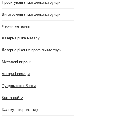
Проектування металоконструкцій
Виготовлення металоконструкцій
Ферми металеві
Лазерна різка металу
Лазерне різання профільних труб
Металеві вироби
Ангари і склади
Фундаментні болти
Карта сайту
Калькулятор металу