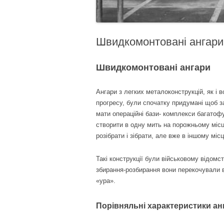
Швидкомонтовані ангари
Швидкомонтовані ангари
Ангари з легких металоконструкцій, як і в
прогресу, були спочатку придумані щоб з
мати операційні бази- комплекси багатоф
створити в одну мить на порожньому місці
розібрати і зібрати, але вже в іншому місц
Такі конструкції були військовому відомс
збирання-розбирання вони перекочували в
«ура».
Порівняльні характеристики анг