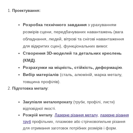
Проектування:
Розробка технічного завдання
з урахуванням
розмірів сцени, передбачуваних навантажень (вага
обладнання, людей, вітрові та снігові навантаження
для відкритих сцен), функціональних вимог.
Створення 3D-моделей та детальних креслень
(КМД)
.
Розрахунки на міцність, стійкість, деформацію
.
Вибір матеріалів
(сталь, алюміній, марка металу,
товщина профілів).
Підготовка металу
:
Закупівля металопрокату
(труби, профілі, листи)
відповідної якості.
Розкрій металу
.
Лазерне різання металу
,
лазерне різання
труб
профільних, плазмове або стрічковопильне різання
для отримання заготовок потрібних розмірів і форм.