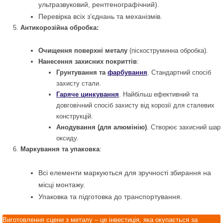
ультразвуковий, рентгенографічний).
Перевірка всіх з’єднань та механізмів.
Антикорозійна обробка:
Очищення поверхні металу
(піскоструминна обробка).
Нанесення захисних покриттів
:
Грунтування та
фарбування
. Стандартний спосіб
захисту стали.
Гаряче цинкування
. Найбільш ефективний та
довговічний спосіб захисту від корозії для сталевих
конструкцій.
Анодування (для алюмінію)
. Створює захисний шар
оксиду.
Маркування та упаковка
:
Всі елементи маркуються для зручності збирання на
місці монтажу.
Упаковка та підготовка до транспортування.
Виготовлення сцени з металу – це інвестиція, яка окупається за