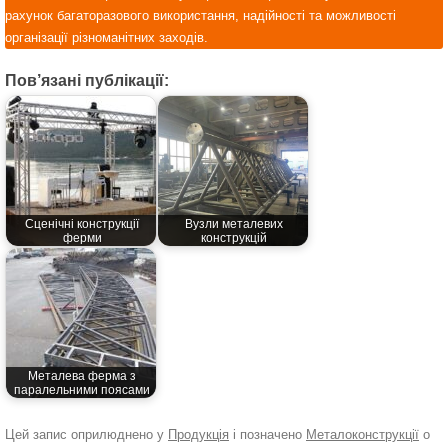
рахунок багаторазового використання, надійності та можливості
організації різноманітних заходів.
Пов’язані публікації:
Сценічні конструкції
Вузли металевих
ферми
конструкцій
Металева ферма з
паралельними поясами
Цей запис оприлюднено у
Продукція
і позначено
Металоконструкції
о