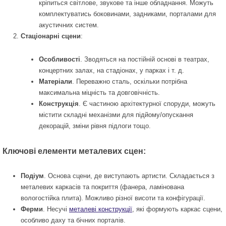
кріпиться світлове, звукове та інше обладнання. Можуть
комплектуватись боковинами, задниками, порталами для
акустичних систем.
Стаціонарні сцени
:
Особливості
. Зводяться на постійній основі в театрах,
концертних залах, на стадіонах, у парках і т. д.
Матеріали
. Переважно сталь, оскільки потрібна
максимальна міцність та довговічність.
Конструкція
. Є частиною архітектурної споруди, можуть
містити складні механізми для підйому/опускання
декорацій, зміни рівня підлоги тощо.
Ключові елементи металевих сцен:
Подіум
. Основа сцени, де виступають артисти. Складається з
металевих каркасів та покриття (фанера, ламінована
вологостійка плита). Можливо різної висоти та конфігурації.
Ферми
. Несучі
металеві конструкції
, які формують каркас сцени,
особливо даху та бічних порталів.