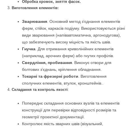
Обробка кромок, зняття фасок.
Виготовлення елементів:
Зварювання
. Основний метод з’єднання елементів
ферм, стійок, каркасів подіуму. Використовуються різні
види зварювання (напівавтоматична, аргонодугова),
що забезпечують високу міцність та якість швів.
Гнучка
. Для отримання криволінійних елементів
(наприклад, арочних ферм) або гнутих профілів.
Свердління, пробивання
. Виконує отвори для
болтових з’єднань, кріплення обладнання.
Токарні та фрезерні роботи
. Виготовлення
сполучних елементів, втулок, кронштейнів..
Складання та контроль якості
:
Попереднє складання основних вузлів та елементів
конструкції для перевірки відповідності розмірів та
геометрії проектної документації.
Контролює якість зварних швів (візуальний,