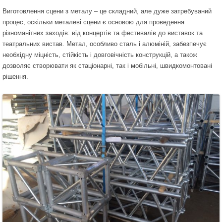
Виготовлення сцени з металу – це складний, але дуже затребуваний
процес, оскільки металеві сцени є основою для проведення
різноманітних заходів: від концертів та фестивалів до виставок та
театральних вистав. Метал, особливо сталь і алюміній, забезпечує
необхідну міцність, стійкість і довговічність конструкцій, а також
дозволяє створювати як стаціонарні, так і мобільні, швидкомонтовані
рішення.