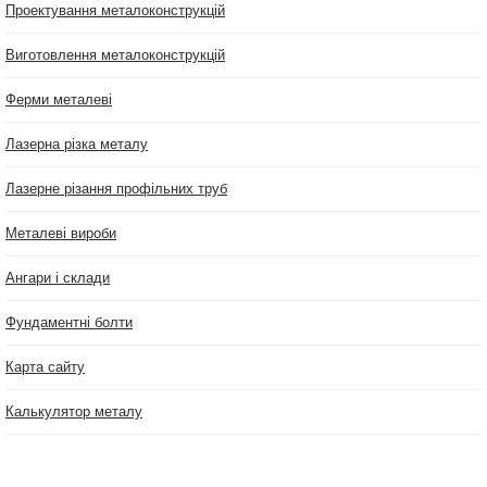
Проектування металоконструкцій
Виготовлення металоконструкцій
Ферми металеві
Лазерна різка металу
Лазерне різання профільних труб
Металеві вироби
Ангари і склади
Фундаментні болти
Карта сайту
Калькулятор металу