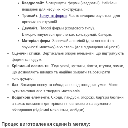
Квадролайт
. Чотирикутні ферми (квадратні). Найбільш
поширені для несучих конструкцій.
Трилайт
.
Трикутні ферми
. Часто використовуються для
аркових конструкцій.
Двулайт
. Плоскі ферми (сходового типу).
Використовуються для легких конструкцій, банерів.
Матеріал ферм
. Зазвичай алюміній (для легкості та
зручності монтажу) або сталь (для підвищеної міцності).
Сценічні стійки
. Вертикальні опорні елементи, що підтримують
ферми та подіум.
Кріпильні елементи
. З’єднувачі, куточки, болти, втулки, замки,
що дозволяють швидко та надійно збирати та розбирати
конструкцію.
Дах
. Захищає сцену та обладнання від погодних умов. Може
бути тентової або з твердих матеріалів.
Додаткові елементи
. Сходи, пандуси, огорожі, бар’єри безпеки,
а також елементи для кріплення світлового та звукового
обладнання (підйомні механізми, лебідки).
Процес виготовлення сцени із металу: