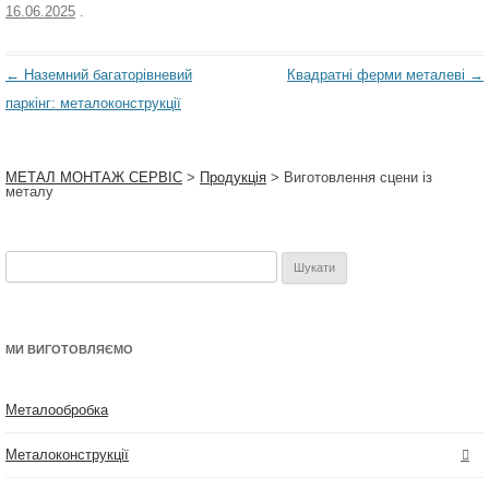
16.06.2025
.
Навігація
←
Наземний багаторівневий
Квадратні ферми металеві
→
по
паркінг: металоконструкції
запису
МЕТАЛ МОНТАЖ СЕРВІС
>
Продукція
>
Виготовлення сцени із
металу
Пошук:
МИ ВИГОТОВЛЯЄМО
Металообробка
Металоконструкції